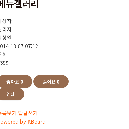
메뉴갤러리
작성자
관리자
작성일
014-10-07 07:12
조회
399
좋아요
0
싫어요
0
인쇄
목록보기
답글쓰기
owered by KBoard