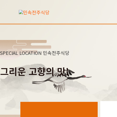
콘
텐
츠
로
건
너
뛰
SPECIAL LOCATION 민속전주식당
기
그리운 고향의 맛!